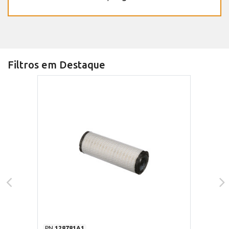
Filtros em Destaque
PN
128781A1