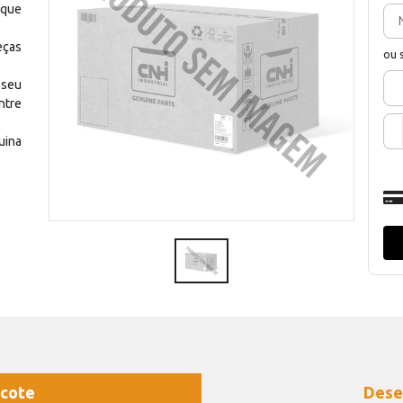
 que
eças
ou 
 seu
ntre
uina
cote
Dese