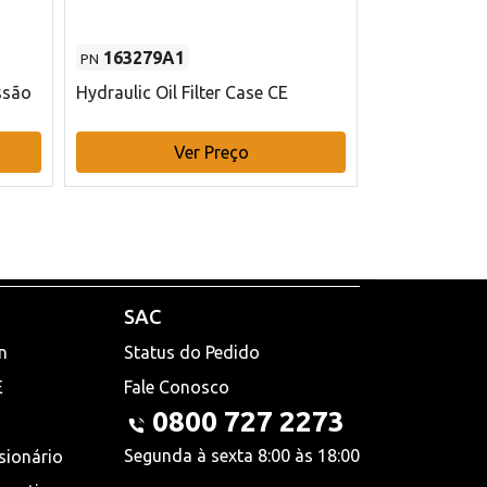
163279A1
48145970
PN
PN
ssão
Hydraulic Oil Filter Case CE
Filtro de com
x 75 mm L Ca
Ver Preço
V
SAC
n
Status do Pedido
E
Fale Conosco
0800 727 2273
Segunda à sexta 8:00 às 18:00
sionário