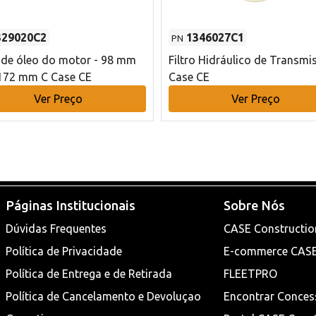
329020C2
1346027C1
PN
o de óleo do motor - 98 mm
Filtro Hidráulico de Transmi
172 mm C Case CE
Case CE
Ver Preço
Ver Preço
Páginas Institucionais
Sobre Nós
Dúvidas Frequentes
CASE Constructio
Política de Privacidade
E-commerce CAS
Política de Entrega e de Retirada
FLEETPRO
Política de Cancelamento e Devoluçao
Encontrar Conces