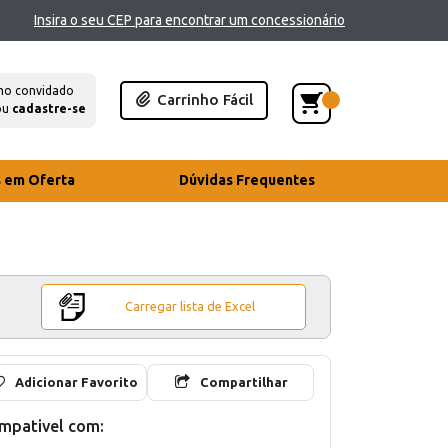
Insira o seu CEP para encontrar um concessionário
mo convidado
Carrinho Fácil
ou
cadastre-se
s em Oferta
Dúvidas Frequentes
Carregar lista de Excel
Adicionar Favorito
Compartilhar
mpativel com: