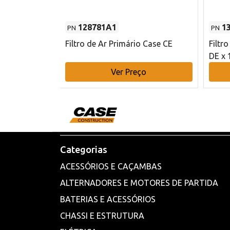
128781A1
1
PN
PN
l - 80 mm DE
Filtro de Ar Primário Case CE
Filtr
DE x 
o
Ver Preço
Categorias
ACESSÓRIOS E CAÇAMBAS
ALTERNADORES E MOTORES DE PARTIDA
BATERIAS E ACESSÓRIOS
CHASSI E ESTRUTURA