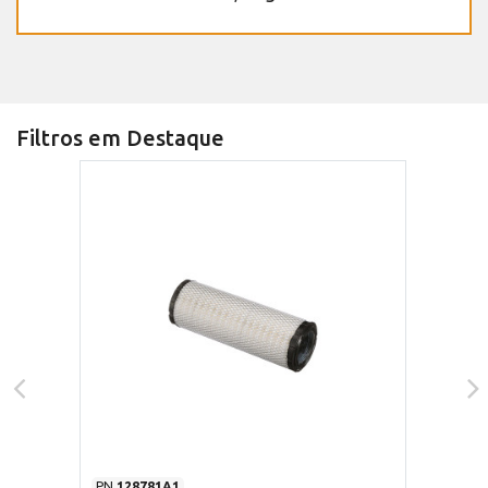
Filtros em Destaque
PN
128781A1