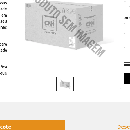
ssas
dade
e em
ou 
 seu
inas
para
cada
fica
 que
cote
Dese