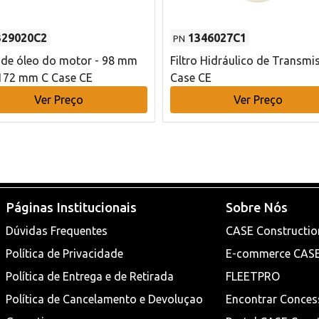
329020C2
1346027C1
PN
o de óleo do motor - 98 mm
Filtro Hidráulico de Transmi
172 mm C Case CE
Case CE
Ver Preço
Ver Preço
Páginas Institucionais
Sobre Nós
Dúvidas Frequentes
CASE Constructio
Política de Privacidade
E-commerce CAS
Política de Entrega e de Retirada
FLEETPRO
Política de Cancelamento e Devoluçao
Encontrar Conces