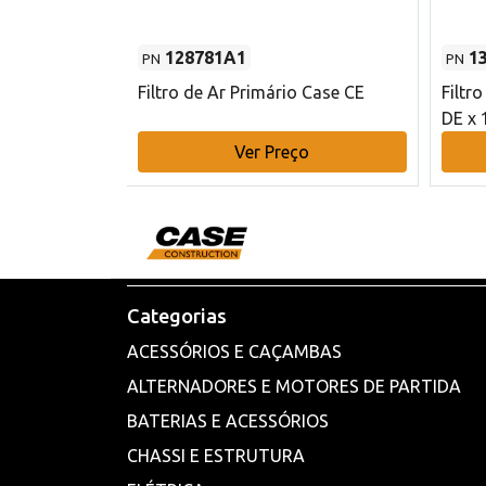
128781A1
1
PN
PN
l - 80 mm DE
Filtro de Ar Primário Case CE
Filtr
DE x 
o
Ver Preço
Categorias
ACESSÓRIOS E CAÇAMBAS
ALTERNADORES E MOTORES DE PARTIDA
BATERIAS E ACESSÓRIOS
CHASSI E ESTRUTURA