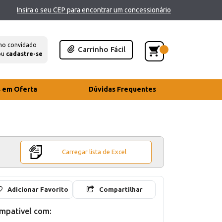
Insira o seu CEP para encontrar um concessionário
mo convidado
Carrinho Fácil
ou
cadastre-se
s em Oferta
Dúvidas Frequentes
Carregar lista de Excel
Adicionar Favorito
Compartilhar
mpativel com: