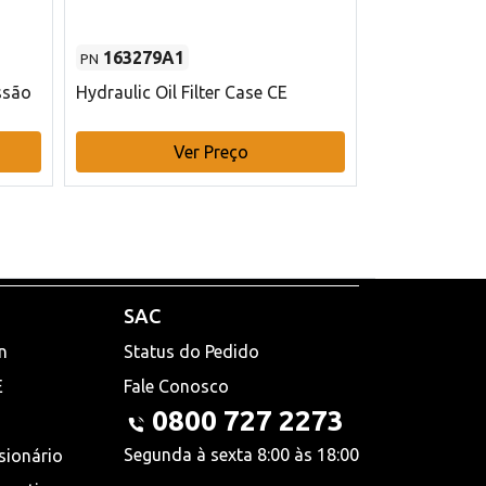
163279A1
48145970
PN
PN
ssão
Hydraulic Oil Filter Case CE
Filtro de com
x 75 mm L Ca
Ver Preço
V
SAC
n
Status do Pedido
E
Fale Conosco
0800 727 2273
Segunda à sexta 8:00 às 18:00
sionário