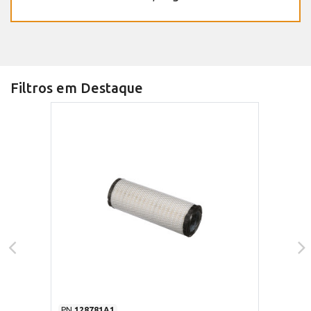
Filtros em Destaque
PN
128781A1