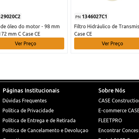
329020C2
1346027C1
PN
o de óleo do motor - 98 mm
Filtro Hidráulico de Transmi
172 mm C Case CE
Case CE
Ver Preço
Ver Preço
Páginas Institucionais
Sobre Nós
Dúvidas Frequentes
CASE Constructio
Política de Privacidade
E-commerce CAS
Política de Entrega e de Retirada
FLEETPRO
Política de Cancelamento e Devoluçao
Encontrar Conces