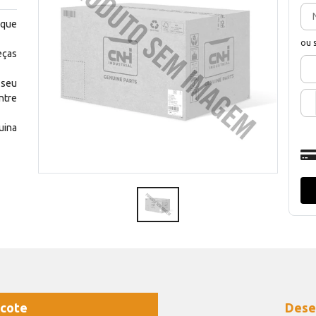
 que
ou 
eças
 seu
ntre
uina
cote
Dese