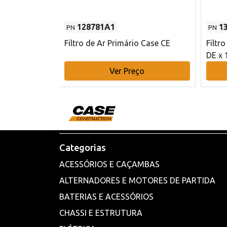
128781A1
1
PN
PN
l - 80 mm DE
Filtro de Ar Primário Case CE
Filtr
DE x 
o
Ver Preço
Categorias
ACESSÓRIOS E CAÇAMBAS
ALTERNADORES E MOTORES DE PARTIDA
BATERIAS E ACESSÓRIOS
CHASSI E ESTRUTURA