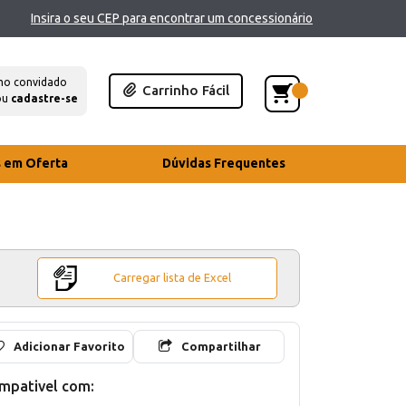
Insira o seu CEP para encontrar um concessionário
mo convidado
Carrinho Fácil
ou
cadastre-se
s em Oferta
Dúvidas Frequentes
Carregar lista de Excel
Adicionar Favorito
Compartilhar
mpativel com: