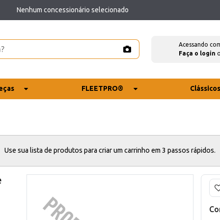
Nenhum concessionário selecionado
Acessando co
Faça o login
eças
FLEETPRO®
Clássico
Use sua lista de produtos para criar um carrinho em 3 passos rápidos.
e
Co