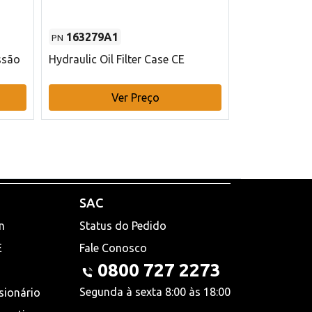
163279A1
48145970
PN
PN
ssão
Hydraulic Oil Filter Case CE
Filtro de com
x 75 mm L Ca
Ver Preço
V
SAC
n
Status do Pedido
E
Fale Conosco
0800 727 2273
Segunda à sexta 8:00 às 18:00
sionário