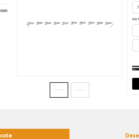
16mm
ou 
cote
Dese