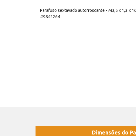
Parafuso sextavado autorroscante - M3,5 x 1,3 x 
#9842264
Dimensões do Pa