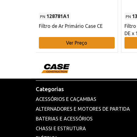
128781A1
1
PN
PN
l - 80 mm DE
Filtro de Ar Primário Case CE
Filtr
DE x 
o
Ver Preço
Categorias
ACESSÓRIOS E CAÇAMBAS
ALTERNADORES E MOTORES DE PARTIDA
BATERIAS E ACESSÓRIOS
CHASSI E ESTRUTURA