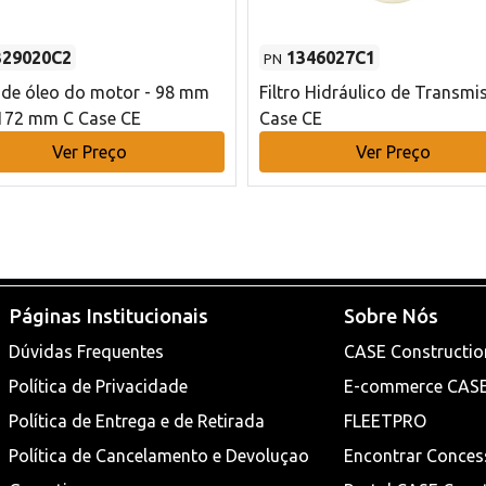
329020C2
1346027C1
PN
o de óleo do motor - 98 mm
Filtro Hidráulico de Transmi
172 mm C Case CE
Case CE
Ver Preço
Ver Preço
Páginas Institucionais
Sobre Nós
Dúvidas Frequentes
CASE Constructio
Política de Privacidade
E-commerce CAS
Política de Entrega e de Retirada
FLEETPRO
Política de Cancelamento e Devoluçao
Encontrar Conces