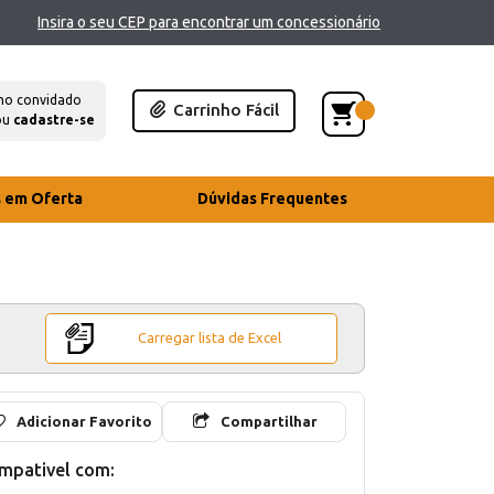
Insira o seu CEP para encontrar um concessionário
mo convidado
Carrinho Fácil
ou
cadastre-se
s em Oferta
Dúvidas Frequentes
Carregar lista de Excel
Adicionar Favorito
Compartilhar
mpativel com: