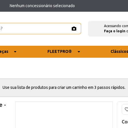
Nenhum concessionário selecionado
Acessando co
Faça o login
eças
FLEETPRO®
Clássico
Use sua lista de produtos para criar um carrinho em 3 passos rápidos.
e -
Co