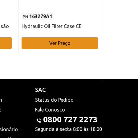
163279A1
48145970
PN
PN
ssão
Hydraulic Oil Filter Case CE
Filtro de com
x 75 mm L Ca
Ver Preço
V
SAC
n
Status do Pedido
E
Fale Conosco
0800 727 2273
Segunda à sexta 8:00 às 18:00
sionário