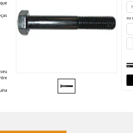
 que
eças
ou 
 seu
ntre
uina