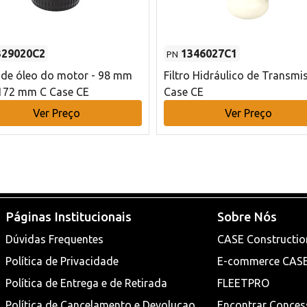
329020C2
1346027C1
PN
o de óleo do motor - 98 mm
Filtro Hidráulico de Transmi
172 mm C Case CE
Case CE
Ver Preço
Ver Preço
Páginas Institucionais
Sobre Nós
Dúvidas Frequentes
CASE Constructio
Política de Privacidade
E-commerce CAS
Política de Entrega e de Retirada
FLEETPRO
Política de Cancelamento e Devoluçao
Encontrar Conces