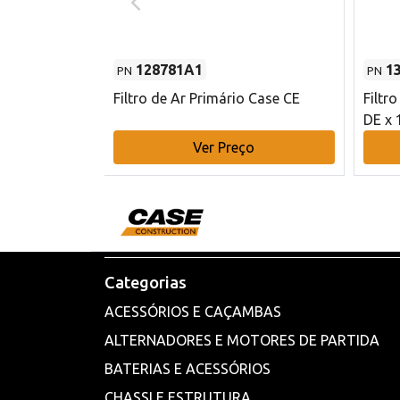
128781A1
1
PN
PN
l - 80 mm DE
Filtro de Ar Primário Case CE
Filtr
DE x 
o
Ver Preço
Categorias
ACESSÓRIOS E CAÇAMBAS
ALTERNADORES E MOTORES DE PARTIDA
BATERIAS E ACESSÓRIOS
CHASSI E ESTRUTURA