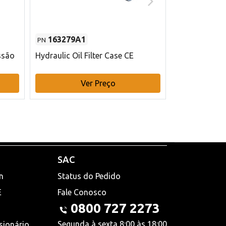
163279A1
48145970
PN
PN
ssão
Hydraulic Oil Filter Case CE
Filtro de com
x 75 mm L Ca
Ver Preço
V
SAC
n
Status do Pedido
E
Fale Conosco
0800 727 2273
Segunda à sexta 8:00 às 18:00
sionário