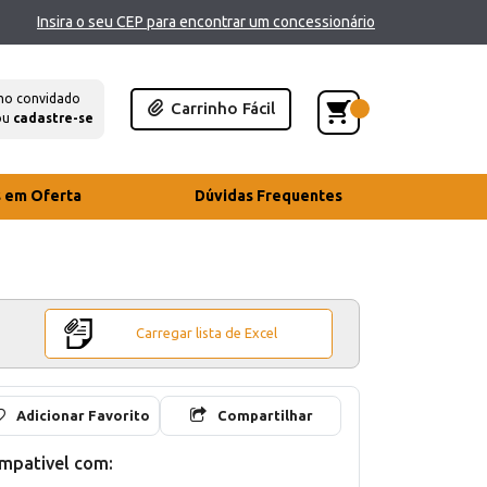
Insira o seu CEP para encontrar um concessionário
mo convidado
Carrinho Fácil
ou
cadastre-se
s em Oferta
Dúvidas Frequentes
Carregar lista de Excel
Adicionar Favorito
Compartilhar
mpativel com: