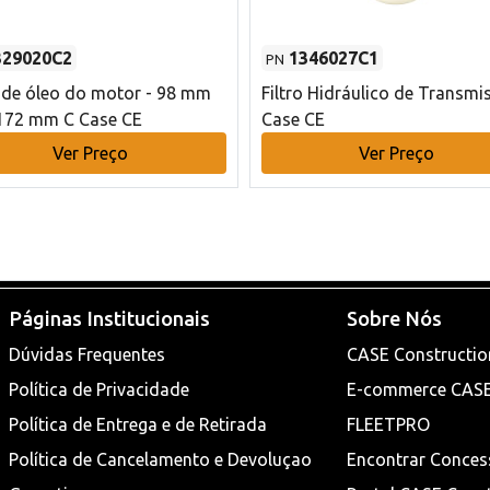
329020C2
1346027C1
PN
o de óleo do motor - 98 mm
Filtro Hidráulico de Transmi
172 mm C Case CE
Case CE
Ver Preço
Ver Preço
Páginas Institucionais
Sobre Nós
Dúvidas Frequentes
CASE Constructio
Política de Privacidade
E-commerce CAS
Política de Entrega e de Retirada
FLEETPRO
Política de Cancelamento e Devoluçao
Encontrar Conces