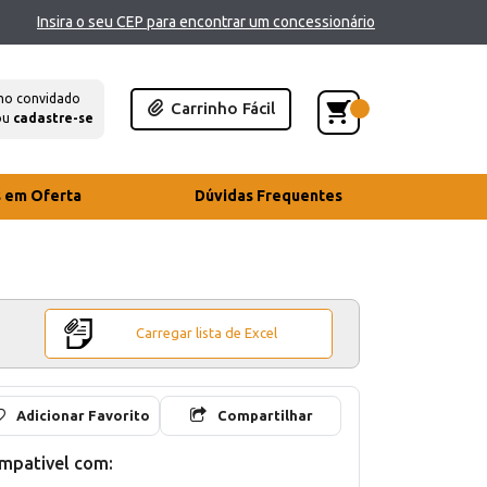
Insira o seu CEP para encontrar um concessionário
mo convidado
Carrinho Fácil
ou
cadastre-se
s em Oferta
Dúvidas Frequentes
Carregar lista de Excel
Adicionar Favorito
Compartilhar
mpativel com: