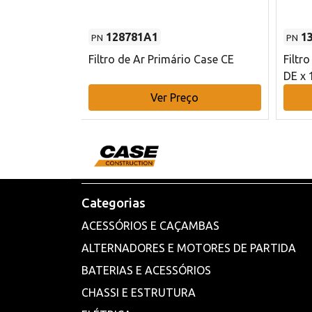
128781A1
1
PN
PN
l - 80 mm DE
Filtro de Ar Primário Case CE
Filtr
DE x 
o
Ver Preço
Categorias
ACESSÓRIOS E CAÇAMBAS
ALTERNADORES E MOTORES DE PARTIDA
BATERIAS E ACESSÓRIOS
CHASSI E ESTRUTURA