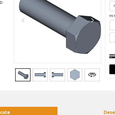
ND
ou 
cote
Dese