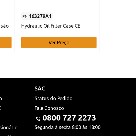
163279A1
48145970
PN
PN
ssão
Hydraulic Oil Filter Case CE
Filtro de com
x 75 mm L Ca
Ver Preço
V
SAC
n
Status do Pedido
E
Fale Conosco
0800 727 2273
Segunda à sexta 8:00 às 18:00
sionário