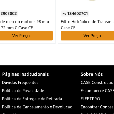
329020C2
1346027C1
PN
o de óleo do motor - 98 mm
Filtro Hidráulico de Transmi
172 mm C Case CE
Case CE
Ver Preço
Ver Preço
Páginas Institucionais
Sobre Nós
Dúvidas Frequentes
CASE Constructio
Política de Privacidade
E-commerce CAS
Política de Entrega e de Retirada
FLEETPRO
Política de Cancelamento e Devoluçao
Encontrar Conces