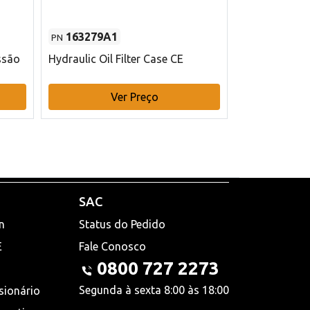
163279A1
48145970
PN
PN
ssão
Hydraulic Oil Filter Case CE
Filtro de com
x 75 mm L Ca
Ver Preço
V
SAC
n
Status do Pedido
E
Fale Conosco
0800 727 2273
Segunda à sexta 8:00 às 18:00
sionário