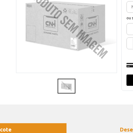
ou 
cote
Dese