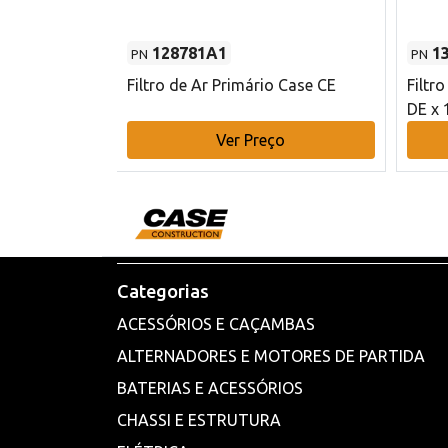
128781A1
1
PN
PN
l - 80 mm DE
Filtro de Ar Primário Case CE
Filtr
DE x 
o
Ver Preço
Categorias
ACESSÓRIOS E CAÇAMBAS
ALTERNADORES E MOTORES DE PARTIDA
BATERIAS E ACESSÓRIOS
CHASSI E ESTRUTURA