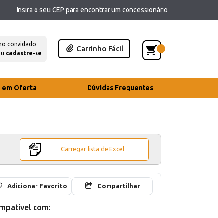
Insira o seu CEP para encontrar um concessionário
mo convidado
Carrinho Fácil
ou
cadastre-se
s em Oferta
Dúvidas Frequentes
Carregar lista de Excel
Adicionar Favorito
Compartilhar
mpativel com: