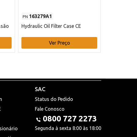
163279A1
48145970
PN
PN
ssão
Hydraulic Oil Filter Case CE
Filtro de com
x 75 mm L Ca
Ver Preço
V
SAC
n
Status do Pedido
E
Fale Conosco
0800 727 2273
Segunda à sexta 8:00 às 18:00
sionário