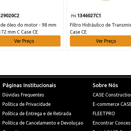
329020C2
1346027C1
PN
o de óleo do motor - 98 mm
Filtro Hidráulico de Transmi
172 mm C Case CE
Case CE
Ver Preço
Ver Preço
Páginas Institucionais
Sobre Nós
Dúvidas Frequentes
CASE Constructio
Política de Privacidade
E-commerce CAS
Política de Entrega e de Retirada
FLEETPRO
Política de Cancelamento e Devoluçao
Encontrar Conces