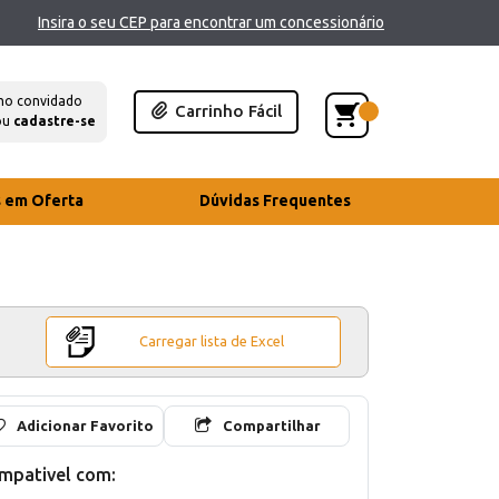
Insira o seu CEP para encontrar um concessionário
mo convidado
Carrinho Fácil
ou
cadastre-se
s em Oferta
Dúvidas Frequentes
Carregar lista de Excel
Adicionar Favorito
Compartilhar
mpativel com: