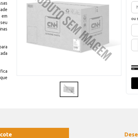
ssas
dade
e em
ou 
 seu
inas
para
cada
fica
 que
cote
Dese