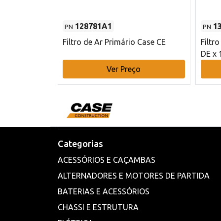
128781A1
1
PN
PN
l - 80 mm DE
Filtro de Ar Primário Case CE
Filtr
DE x 
o
Ver Preço
Categorias
ACESSÓRIOS E CAÇAMBAS
ALTERNADORES E MOTORES DE PARTIDA
BATERIAS E ACESSÓRIOS
CHASSI E ESTRUTURA