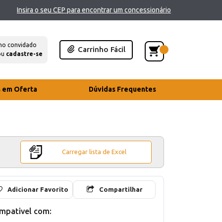
Insira o seu CEP para encontrar um concessionário
mo convidado
Carrinho Fácil
ou
cadastre-se
s em Oferta
Dúvidas Frequentes
Carregar lista de Excel
Adicionar Favorito
Compartilhar
mpativel com: