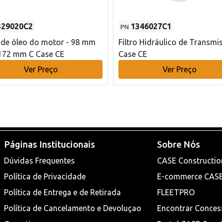
329020C2
1346027C1
PN
o de óleo do motor - 98 mm
Filtro Hidráulico de Transmi
172 mm C Case CE
Case CE
Ver Preço
Ver Preço
Páginas Institucionais
Sobre Nós
Dúvidas Frequentes
CASE Constructio
Política de Privacidade
E-commerce CAS
Política de Entrega e de Retirada
FLEETPRO
Política de Cancelamento e Devoluçao
Encontrar Conces