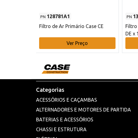
128781A1
1
PN
PN
l - 80 mm DE
Filtro de Ar Primário Case CE
Filtr
DE x 
o
Ver Preço
Categorias
ACESSÓRIOS E CAÇAMBAS
ALTERNADORES E MOTORES DE PARTIDA
BATERIAS E ACESSÓRIOS
CHASSI E ESTRUTURA