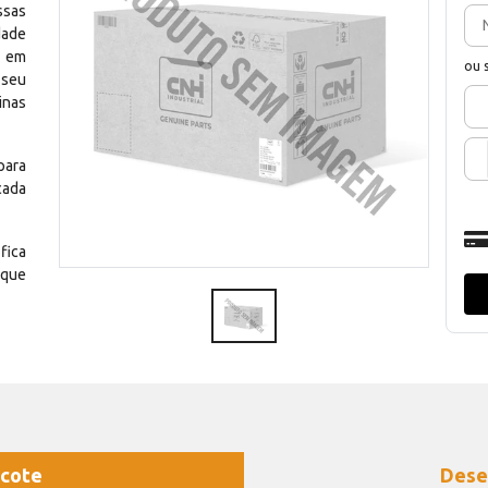
ssas
dade
e em
ou 
 seu
inas
para
cada
fica
 que
cote
Dese