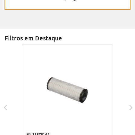
Filtros em Destaque
PN
128781A1