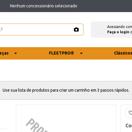
Nenhum concessionário selecionado
Acessando co
Faça o login
eças
FLEETPRO®
Clássico
Use sua lista de produtos para criar um carrinho em 3 passos rápidos.
Co