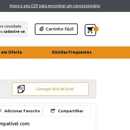
Insira o seu CEP para encontrar um concessionário
mo convidado
Carrinho Fácil
ou
cadastre-se
s em Oferta
Dúvidas Frequentes
Carregar lista de Excel
Adicionar Favorito
Compartilhar
mpativel com: