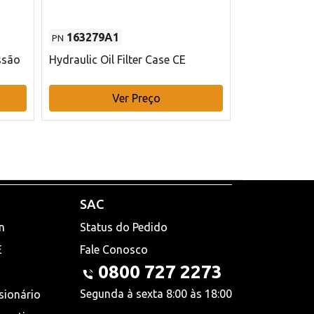
163279A1
48145970
PN
PN
ssão
Hydraulic Oil Filter Case CE
Filtro de com
x 75 mm L Ca
Ver Preço
V
SAC
n
Status do Pedido
E
Fale Conosco
0800 727 2273
Segunda à sexta 8:00 às 18:00
sionário