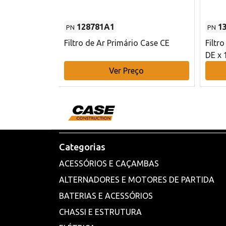
128781A1
1
PN
PN
l - 80 mm DE
Filtro de Ar Primário Case CE
Filtr
DE x 
o
Ver Preço
Categorias
ACESSÓRIOS E CAÇAMBAS
ALTERNADORES E MOTORES DE PARTIDA
BATERIAS E ACESSÓRIOS
CHASSI E ESTRUTURA