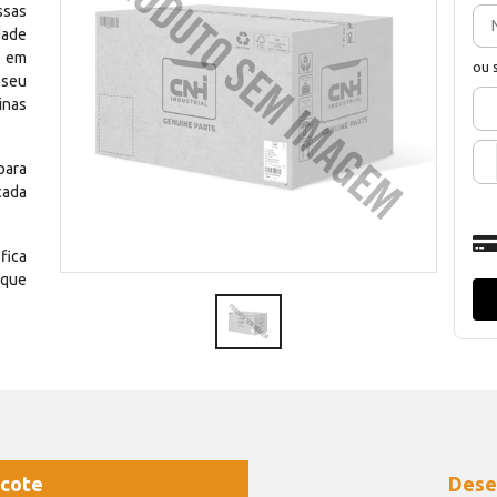
ssas
dade
e em
ou 
 seu
inas
para
cada
fica
 que
cote
Dese