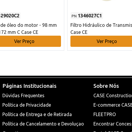
329020C2
1346027C1
PN
o de óleo do motor - 98 mm
Filtro Hidráulico de Transmi
172 mm C Case CE
Case CE
Ver Preço
Ver Preço
Páginas Institucionais
Sobre Nós
Dúvidas Frequentes
CASE Constructio
Política de Privacidade
E-commerce CAS
Política de Entrega e de Retirada
FLEETPRO
Política de Cancelamento e Devoluçao
Encontrar Conces