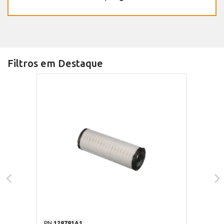
Filtros em Destaque
PN
128781A1