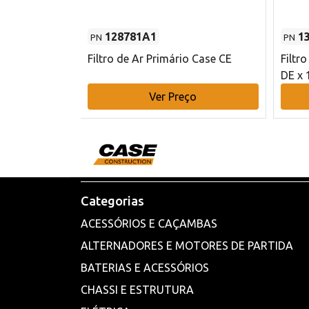
128781A1
1
PN
PN
l - 80 mm DE
Filtro de Ar Primário Case CE
Filtr
DE x 
o
Ver Preço
Categorias
ACESSÓRIOS E CAÇAMBAS
ALTERNADORES E MOTORES DE PARTIDA
BATERIAS E ACESSÓRIOS
CHASSI E ESTRUTURA