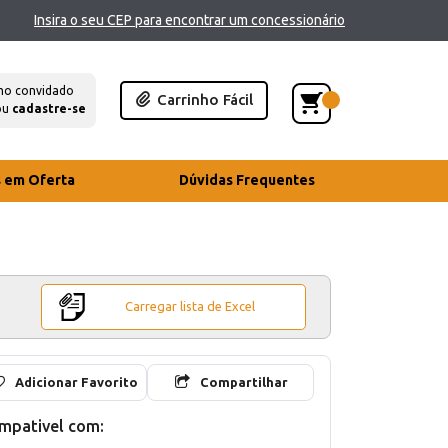
Insira o seu CEP para encontrar um concessionário
mo convidado
Carrinho Fácil
ou
cadastre-se
s em Oferta
Dúvidas Frequentes
Carregar lista de Excel
Adicionar Favorito
Compartilhar
mpativel com: