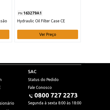
163279A1
48145970
PN
PN
ssão
Hydraulic Oil Filter Case CE
Filtro de com
x 75 mm L Ca
Ver Preço
V
SAC
n
Status do Pedido
E
Fale Conosco
0800 727 2273
Segunda à sexta 8:00 às 18:00
sionário