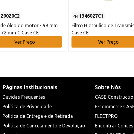
329020C2
1346027C1
PN
o de óleo do motor - 98 mm
Filtro Hidráulico de Transmi
172 mm C Case CE
Case CE
Ver Preço
Ver Preço
Páginas Institucionais
Sobre Nós
Dúvidas Frequentes
CASE Constructio
Política de Privacidade
E-commerce CAS
Política de Entrega e de Retirada
FLEETPRO
Política de Cancelamento e Devoluçao
Encontrar Conces