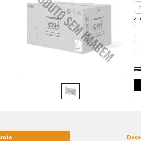
ou 
cote
Dese