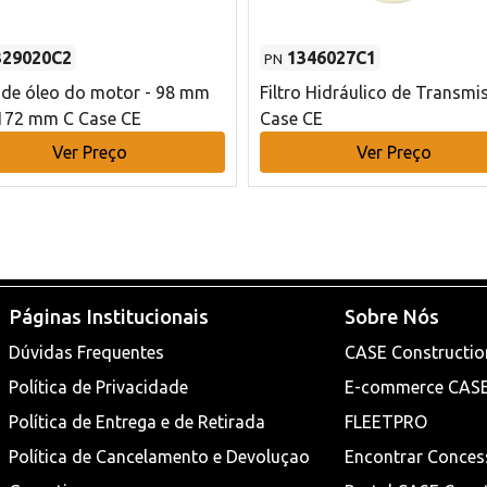
329020C2
1346027C1
PN
o de óleo do motor - 98 mm
Filtro Hidráulico de Transmi
172 mm C Case CE
Case CE
Ver Preço
Ver Preço
Páginas Institucionais
Sobre Nós
Dúvidas Frequentes
CASE Constructio
Política de Privacidade
E-commerce CAS
Política de Entrega e de Retirada
FLEETPRO
Política de Cancelamento e Devoluçao
Encontrar Conces