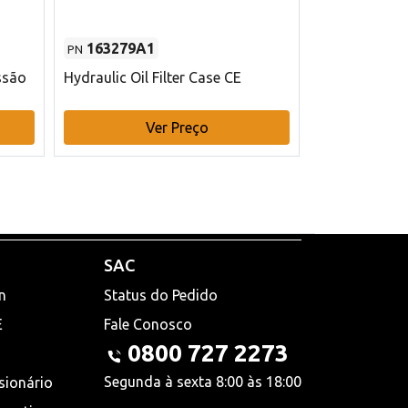
163279A1
48145970
PN
PN
ssão
Hydraulic Oil Filter Case CE
Filtro de com
x 75 mm L Ca
Ver Preço
V
SAC
n
Status do Pedido
E
Fale Conosco
0800 727 2273
Segunda à sexta 8:00 às 18:00
sionário