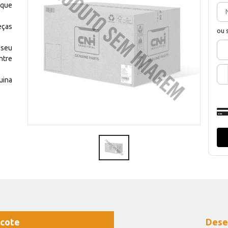
 que
eças
ou 
 seu
ntre
uina
cote
Dese