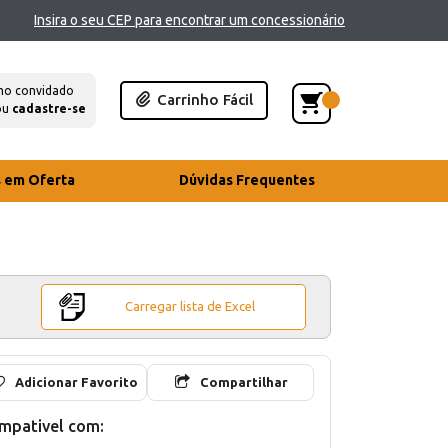
Insira o seu CEP para encontrar um concessionário
mo convidado
Carrinho Fácil
ou
cadastre-se
s em Oferta
Dúvidas Frequentes
Carregar lista de Excel
Adicionar Favorito
Compartilhar
mpativel com: