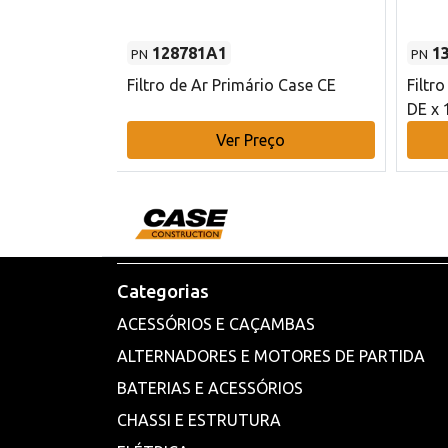
128781A1
1
PN
PN
l - 80 mm DE
Filtro de Ar Primário Case CE
Filtr
DE x 
o
Ver Preço
Categorias
ACESSÓRIOS E CAÇAMBAS
ALTERNADORES E MOTORES DE PARTIDA
BATERIAS E ACESSÓRIOS
CHASSI E ESTRUTURA