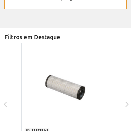
Filtros em Destaque
PN
128781A1