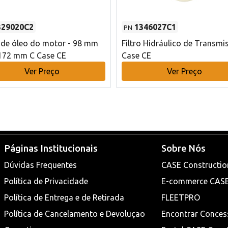
329020C2
1346027C1
PN
o de óleo do motor - 98 mm
Filtro Hidráulico de Transmi
172 mm C Case CE
Case CE
Ver Preço
Ver Preço
Páginas Institucionais
Sobre Nós
Dúvidas Frequentes
CASE Constructio
Política de Privacidade
E-commerce CAS
Política de Entrega e de Retirada
FLEETPRO
Política de Cancelamento e Devoluçao
Encontrar Conces