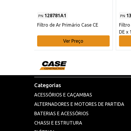
128781A1
1
PN
PN
l - 80 mm DE
Filtro de Ar Primário Case CE
Filtr
DE x 
o
Ver Preço
Categorias
ACESSÓRIOS E CAÇAMBAS
ALTERNADORES E MOTORES DE PARTIDA
BATERIAS E ACESSÓRIOS
CHASSI E ESTRUTURA