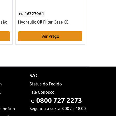
163279A1
48145970
PN
PN
ssão
Hydraulic Oil Filter Case CE
Filtro de com
x 75 mm L Ca
Ver Preço
V
SAC
n
Status do Pedido
E
Fale Conosco
0800 727 2273
Segunda à sexta 8:00 às 18:00
sionário