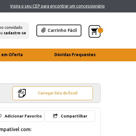
Insira o seu CEP para encontrar um concessionário
mo convidado
Carrinho Fácil
ou
cadastre-se
s em Oferta
Dúvidas Frequentes
Carregar lista de Excel
Adicionar Favorito
Compartilhar
mpativel com: