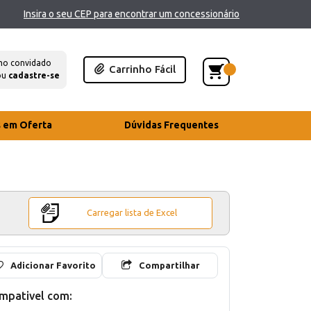
Insira o seu CEP para encontrar um concessionário
mo convidado
Carrinho Fácil
ou
cadastre-se
s em Oferta
Dúvidas Frequentes
Carregar lista de Excel
Adicionar Favorito
Compartilhar
mpativel com: