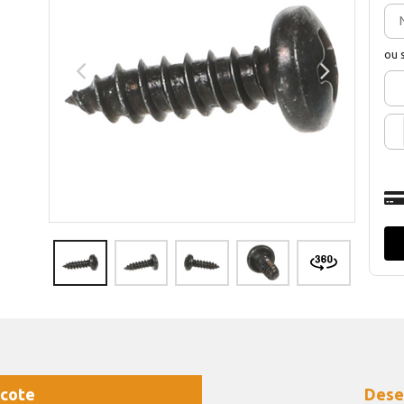
ou 
cote
Dese