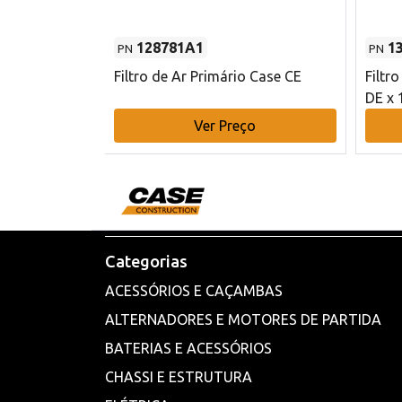
128781A1
1
PN
PN
l - 80 mm DE
Filtro de Ar Primário Case CE
Filtr
DE x 
o
Ver Preço
Categorias
ACESSÓRIOS E CAÇAMBAS
ALTERNADORES E MOTORES DE PARTIDA
BATERIAS E ACESSÓRIOS
CHASSI E ESTRUTURA