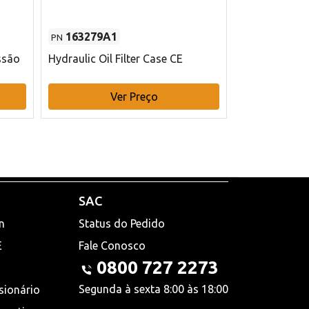
163279A1
48145970
PN
PN
ssão
Hydraulic Oil Filter Case CE
Filtro de com
x 75 mm L Ca
Ver Preço
V
SAC
n
Status do Pedido
E
Fale Conosco
0800 727 2273
Segunda à sexta 8:00 às 18:00
sionário