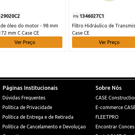
329020C2
1346027C1
PN
o de óleo do motor - 98 mm
Filtro Hidráulico de Transmi
172 mm C Case CE
Case CE
Ver Preço
Ver Preço
Páginas Institucionais
Sobre Nós
Dúvidas Frequentes
CASE Constructio
Política de Privacidade
E-commerce CAS
Política de Entrega e de Retirada
FLEETPRO
Política de Cancelamento e Devoluçao
Encontrar Conces