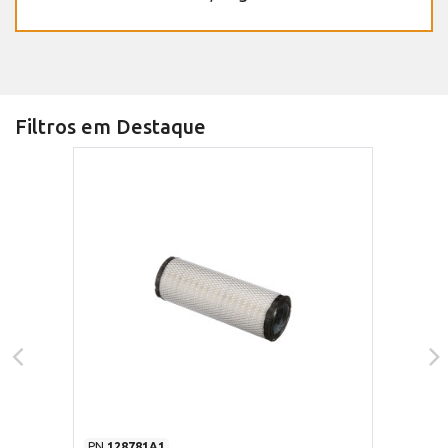
Filtros em Destaque
PN
128781A1