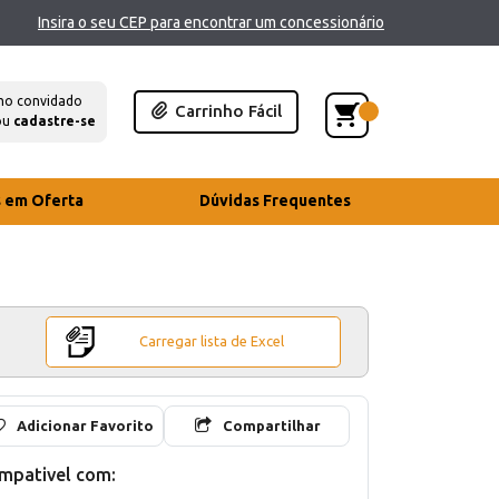
Insira o seu CEP para encontrar um concessionário
mo convidado
Carrinho Fácil
ou
cadastre-se
s em Oferta
Dúvidas Frequentes
Carregar lista de Excel
Adicionar Favorito
Compartilhar
mpativel com: