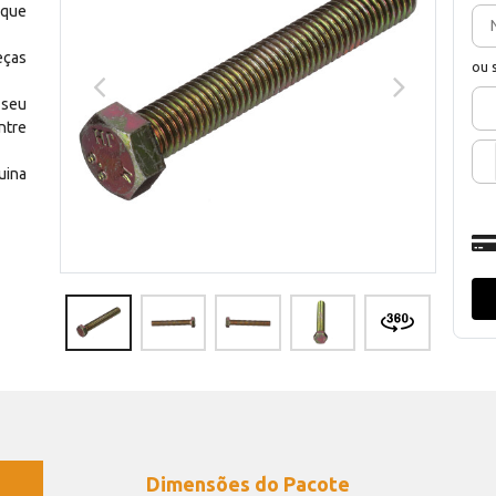
 que
eças
ou 
 seu
ntre
uina
Dimensões do Pacote