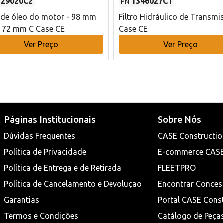
329020C2
1346027C1
PN
o de óleo do motor - 98 mm
Filtro Hidráulico de Transmi
172 mm C Case CE
Case CE
Ver Preço
Ver Preço
Páginas Institucionais
Sobre Nós
Dúvidas Frequentes
CASE Constructio
Política de Privacidade
E-commerce CAS
Política de Entrega e de Retirada
FLEETPRO
Política de Cancelamento e Devoluçao
Encontrar Conces
Garantias
Portal CASE Cons
Termos e Condições
Catálogo de Peça