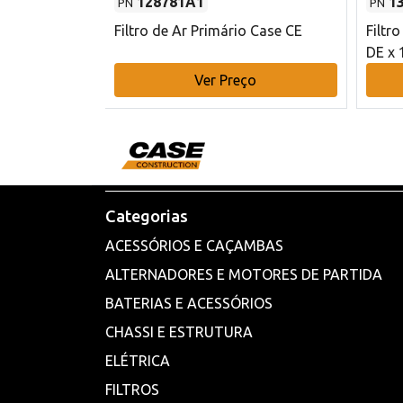
128781A1
1
PN
PN
l - 80 mm DE
Filtro de Ar Primário Case CE
Filtr
DE x 
o
Ver Preço
Categorias
ACESSÓRIOS E CAÇAMBAS
ALTERNADORES E MOTORES DE PARTIDA
BATERIAS E ACESSÓRIOS
CHASSI E ESTRUTURA
ELÉTRICA
FILTROS