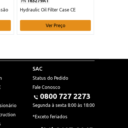
163279A1
48145970
PN
PN
ssão
Hydraulic Oil Filter Case CE
Filtro de com
x 75 mm L Ca
Ver Preço
V
SAC
n
Status do Pedido
E
Fale Conosco
0800 727 2273
Segunda à sexta 8:00 às 18:00
sionário
truction
*Exceto feriados
s