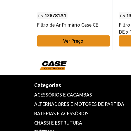
128781A1
1
PN
PN
l - 80 mm DE
Filtro de Ar Primário Case CE
Filtr
DE x 
o
Ver Preço
Categorias
ACESSÓRIOS E CAÇAMBAS
ALTERNADORES E MOTORES DE PARTIDA
BATERIAS E ACESSÓRIOS
CHASSI E ESTRUTURA