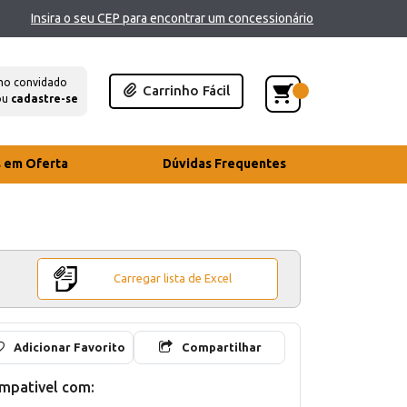
Insira o seu CEP para encontrar um concessionário
mo convidado
Carrinho Fácil
ou
cadastre-se
s em Oferta
Dúvidas Frequentes
Carregar lista de Excel
Adicionar Favorito
Compartilhar
mpativel com: