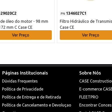
329020C2
1346027C1
PN
o de óleo do motor - 98 mm
Filtro Hidráulico de Transmi
172 mm C Case CE
Case CE
Ver Preço
Ver Preço
Páginas Institucionais
Sobre Nós
Dúvidas Frequentes
CASE Constructio
Política de Privacidade
E-commerce CAS
Política de Entrega e de Retirada
FLEETPRO
Política de Cancelamento e Devoluçao
Encontrar Conces