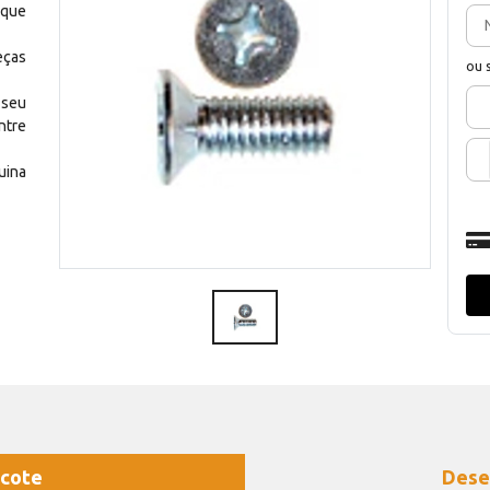
 que
eças
ou 
 seu
ntre
uina
cote
Dese