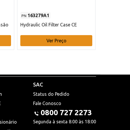
163279A1
48145970
PN
PN
ssão
Hydraulic Oil Filter Case CE
Filtro de com
x 75 mm L Ca
Ver Preço
V
SAC
n
Status do Pedido
E
Fale Conosco
0800 727 2273
Segunda à sexta 8:00 às 18:00
sionário