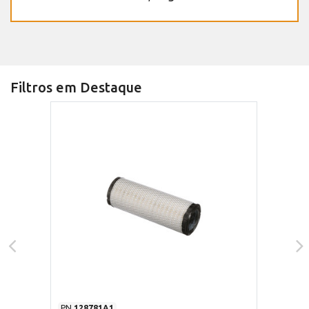
Filtros em Destaque
PN
128781A1