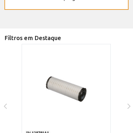
Filtros em Destaque
PN
128781A1