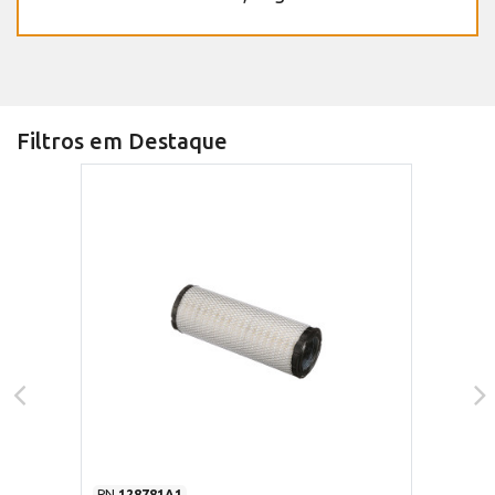
Filtros em Destaque
PN
128781A1