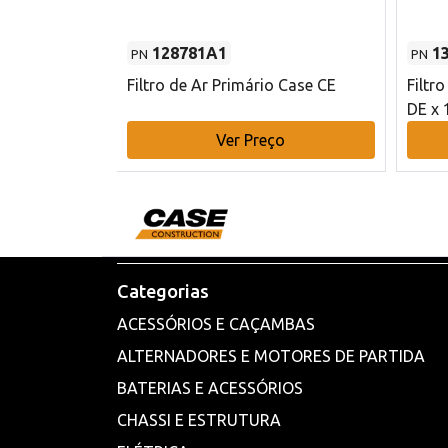
128781A1
1
PN
PN
l - 80 mm DE
Filtro de Ar Primário Case CE
Filtr
DE x 
o
Ver Preço
Categorias
ACESSÓRIOS E CAÇAMBAS
ALTERNADORES E MOTORES DE PARTIDA
BATERIAS E ACESSÓRIOS
CHASSI E ESTRUTURA