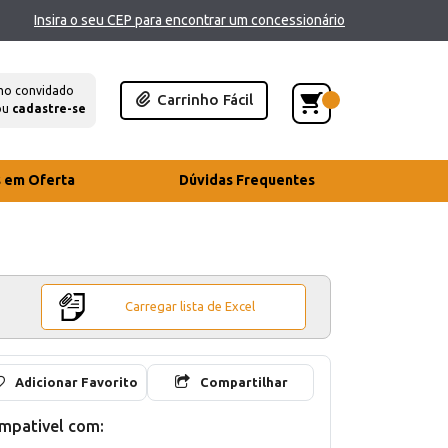
Insira o seu CEP para encontrar um concessionário
mo convidado
Carrinho Fácil
ou
cadastre-se
s em Oferta
Dúvidas Frequentes
Carregar lista de Excel
Adicionar Favorito
Compartilhar
mpativel com: