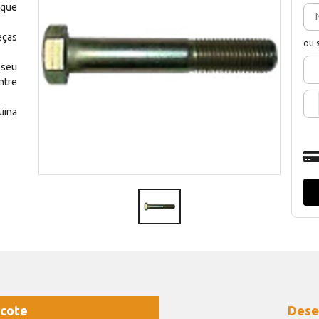
 que
eças
ou 
 seu
ntre
uina
cote
Dese