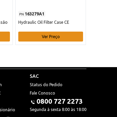
163279A1
48145970
PN
PN
ssão
Hydraulic Oil Filter Case CE
Filtro de com
x 75 mm L Ca
Ver Preço
V
SAC
n
Status do Pedido
E
Fale Conosco
0800 727 2273
Segunda à sexta 8:00 às 18:00
sionário