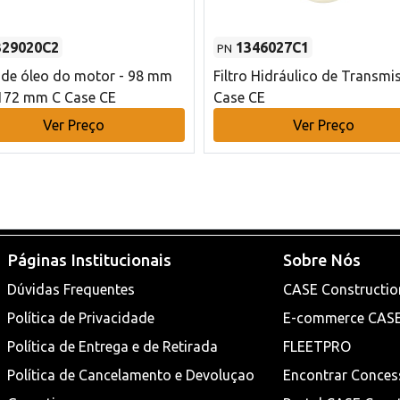
329020C2
1346027C1
PN
o de óleo do motor - 98 mm
Filtro Hidráulico de Transmi
172 mm C Case CE
Case CE
Ver Preço
Ver Preço
Páginas Institucionais
Sobre Nós
Dúvidas Frequentes
CASE Constructio
Política de Privacidade
E-commerce CAS
Política de Entrega e de Retirada
FLEETPRO
Política de Cancelamento e Devoluçao
Encontrar Conces