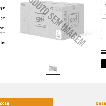
 que
ou 
eças
 seu
ntre
uina
cote
Dese