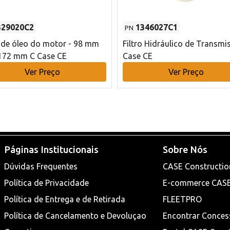
329020C2
1346027C1
PN
o de óleo do motor - 98 mm
Filtro Hidráulico de Transmi
172 mm C Case CE
Case CE
Ver Preço
Ver Preço
Páginas Institucionais
Sobre Nós
Dúvidas Frequentes
CASE Constructio
Política de Privacidade
E-commerce CAS
Política de Entrega e de Retirada
FLEETPRO
Política de Cancelamento e Devoluçao
Encontrar Conces