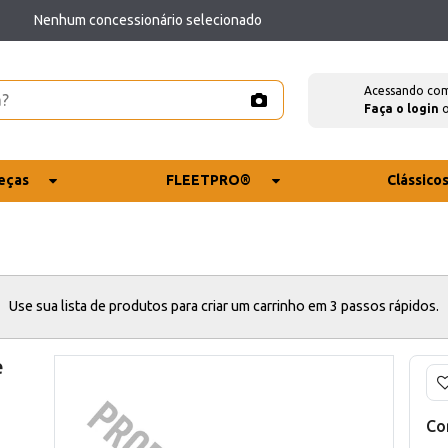
Nenhum concessionário selecionado
Acessando co
Faça o login
eças
FLEETPRO®
Clássico
Use sua lista de produtos para criar um carrinho em 3 passos rápidos.
e
Co