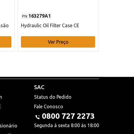
163279A1
48145970
PN
PN
ssão
Hydraulic Oil Filter Case CE
Filtro de com
x 75 mm L Ca
Ver Preço
V
SAC
n
Status do Pedido
E
Fale Conosco
0800 727 2273
Segunda à sexta 8:00 às 18:00
sionário