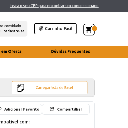
Insira o seu CEP para encontrar um concessionário
mo convidado
Carrinho Fácil
ou
cadastre-se
s em Oferta
Dúvidas Frequentes
Carregar lista de Excel
Adicionar Favorito
Compartilhar
mpativel com: