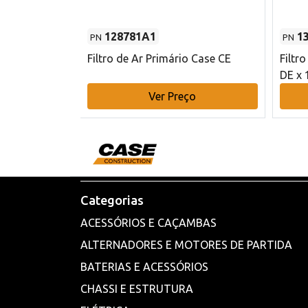
128781A1
1
PN
PN
l - 80 mm DE
Filtro de Ar Primário Case CE
Filtr
DE x 
o
Ver Preço
Categorias
ACESSÓRIOS E CAÇAMBAS
ALTERNADORES E MOTORES DE PARTIDA
BATERIAS E ACESSÓRIOS
CHASSI E ESTRUTURA