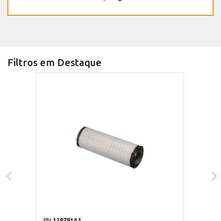
Filtros em Destaque
PN
128781A1