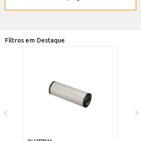
Filtros em Destaque
PN
128781A1