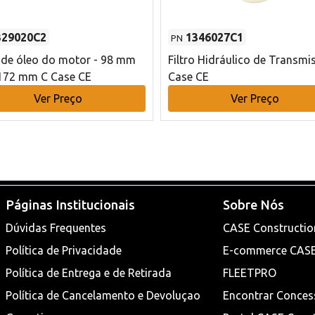
329020C2
1346027C1
PN
o de óleo do motor - 98 mm
Filtro Hidráulico de Transmi
172 mm C Case CE
Case CE
Ver Preço
Ver Preço
Páginas Institucionais
Sobre Nós
Dúvidas Frequentes
CASE Constructio
Política de Privacidade
E-commerce CAS
Política de Entrega e de Retirada
FLEETPRO
Política de Cancelamento e Devoluçao
Encontrar Conces