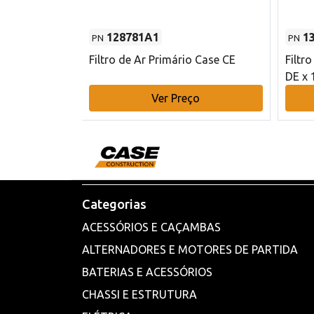
128781A1
1
PN
PN
l - 80 mm DE
Filtro de Ar Primário Case CE
Filtr
DE x 
o
Ver Preço
Categorias
ACESSÓRIOS E CAÇAMBAS
ALTERNADORES E MOTORES DE PARTIDA
BATERIAS E ACESSÓRIOS
CHASSI E ESTRUTURA