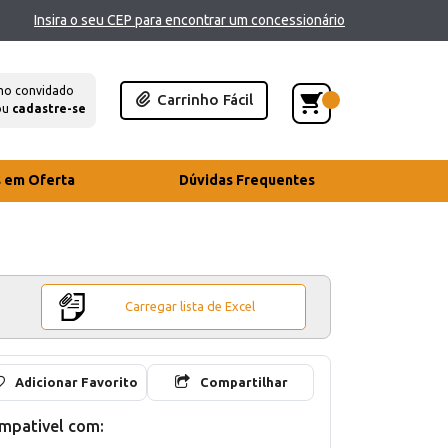
Insira o seu CEP para encontrar um concessionário
mo convidado
Carrinho Fácil
ou
cadastre-se
s em Oferta
Dúvidas Frequentes
Carregar lista de Excel
Adicionar Favorito
Compartilhar
mpativel com: