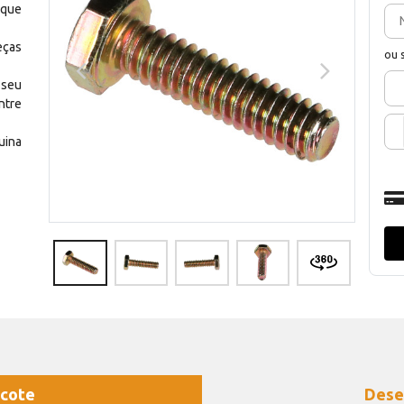
 que
eças
ou 
 seu
ntre
uina
cote
Dese