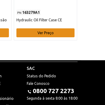
163279A1
48145970
PN
PN
ssão
Hydraulic Oil Filter Case CE
Filtro de com
x 75 mm L Ca
Ver Preço
V
SAC
n
Status do Pedido
E
Fale Conosco
0800 727 2273
Segunda à sexta 8:00 às 18:00
sionário