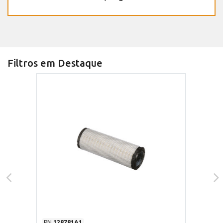
Filtros em Destaque
PN
128781A1