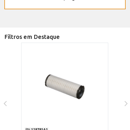
Filtros em Destaque
PN
128781A1