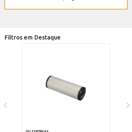
Filtros em Destaque
PN
128781A1