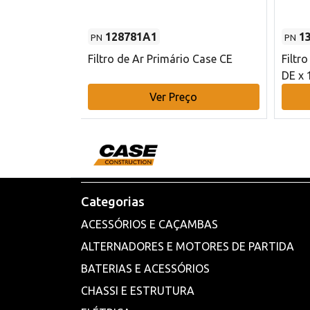
128781A1
1
PN
PN
l - 80 mm DE
Filtro de Ar Primário Case CE
Filtr
DE x 
o
Ver Preço
Categorias
ACESSÓRIOS E CAÇAMBAS
ALTERNADORES E MOTORES DE PARTIDA
BATERIAS E ACESSÓRIOS
CHASSI E ESTRUTURA