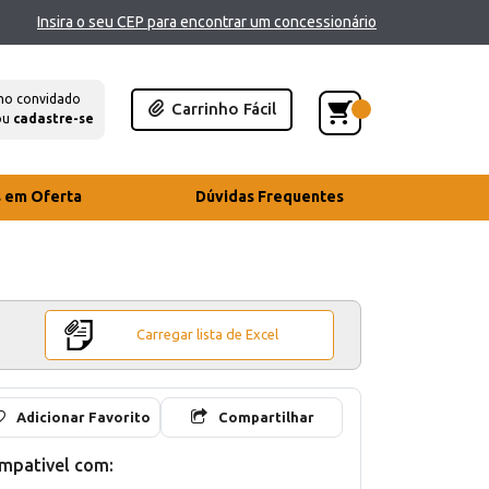
Insira o seu CEP para encontrar um concessionário
mo convidado
Carrinho Fácil
ou
cadastre-se
s em Oferta
Dúvidas Frequentes
Carregar lista de Excel
Adicionar Favorito
Compartilhar
mpativel com: