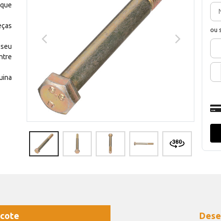
 que
eças
ou 
 seu
ntre
uina
cote
Dese