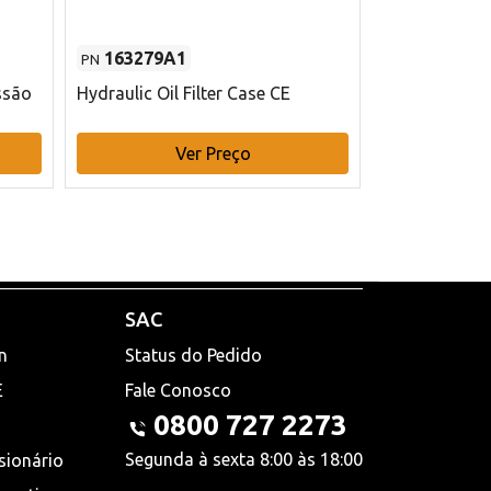
163279A1
48145970
PN
PN
ssão
Hydraulic Oil Filter Case CE
Filtro de com
x 75 mm L Ca
Ver Preço
V
SAC
n
Status do Pedido
E
Fale Conosco
0800 727 2273
Segunda à sexta 8:00 às 18:00
sionário