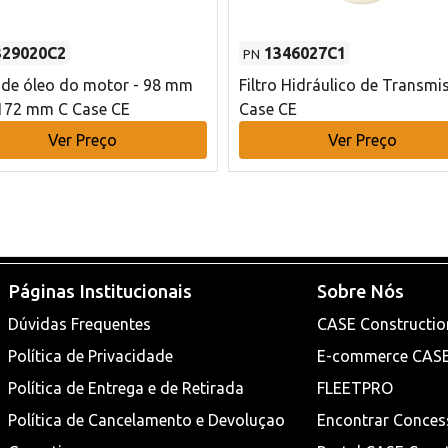
329020C2
1346027C1
PN
o de óleo do motor - 98 mm
Filtro Hidráulico de Transmi
172 mm C Case CE
Case CE
Ver Preço
Ver Preço
Páginas Institucionais
Sobre Nós
Dúvidas Frequentes
CASE Constructio
Política de Privacidade
E-commerce CAS
Política de Entrega e de Retirada
FLEETPRO
Política de Cancelamento e Devoluçao
Encontrar Conces