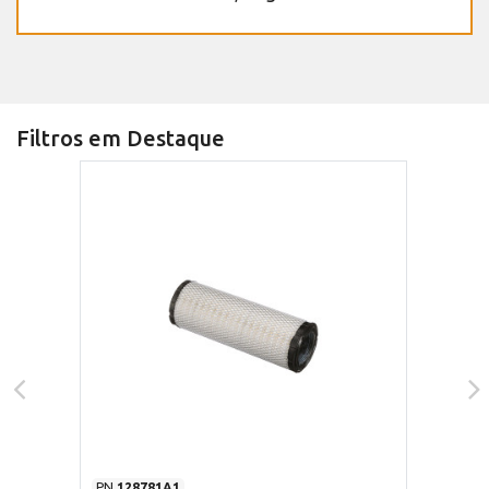
Filtros em Destaque
PN
128781A1