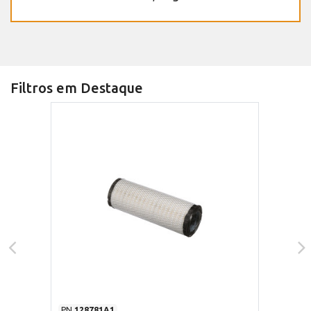
Filtros em Destaque
PN
128781A1