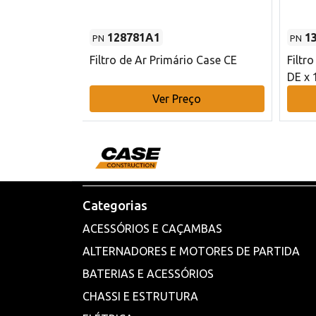
128781A1
1
PN
PN
l - 80 mm DE
Filtro de Ar Primário Case CE
Filtr
DE x 
o
Ver Preço
Categorias
ACESSÓRIOS E CAÇAMBAS
ALTERNADORES E MOTORES DE PARTIDA
BATERIAS E ACESSÓRIOS
CHASSI E ESTRUTURA