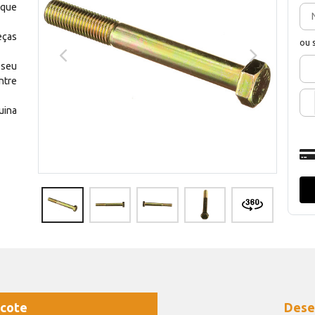
 que
eças
ou 
 seu
ntre
uina
cote
Dese