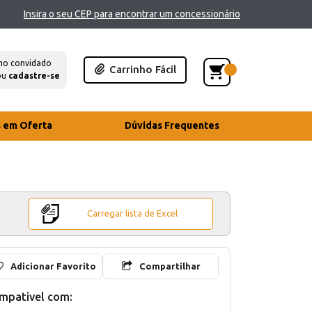
Insira o seu CEP para encontrar um concessionário
mo convidado
Carrinho Fácil
ou
cadastre-se
s em Oferta
Dúvidas Frequentes
Carregar lista de Excel
Adicionar Favorito
Compartilhar
mpativel com: