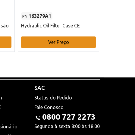
163279A1
48145970
PN
PN
ssão
Hydraulic Oil Filter Case CE
Filtro de com
x 75 mm L Ca
Ver Preço
V
SAC
n
Status do Pedido
E
Fale Conosco
0800 727 2273
Segunda à sexta 8:00 às 18:00
sionário