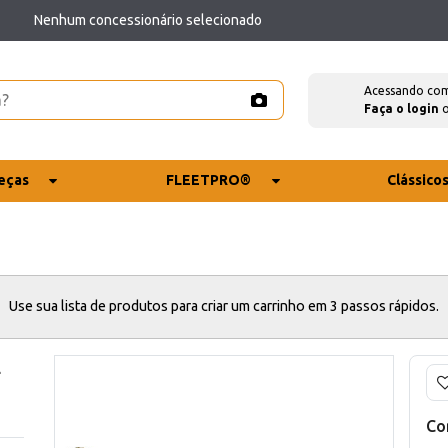
Nenhum concessionário selecionado
Acessando co
Faça o login
eças
FLEETPRO®
Clássico
Use sua lista de produtos para criar um carrinho em 3 passos rápidos.
E
Co