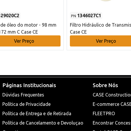
329020C2
1346027C1
PN
o de óleo do motor - 98 mm
Filtro Hidráulico de Transmi
172 mm C Case CE
Case CE
Ver Preço
Ver Preço
Páginas Institucionais
Sobre Nós
Dúvidas Frequentes
CASE Constructio
Política de Privacidade
E-commerce CAS
Política de Entrega e de Retirada
FLEETPRO
Política de Cancelamento e Devoluçao
Encontrar Conces