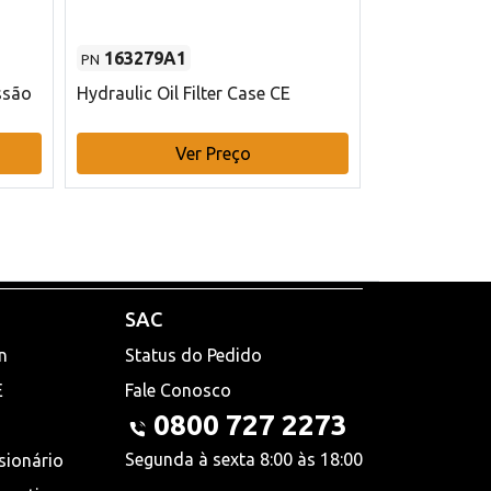
163279A1
48145970
PN
PN
ssão
Hydraulic Oil Filter Case CE
Filtro de com
x 75 mm L Ca
Ver Preço
V
SAC
n
Status do Pedido
E
Fale Conosco
0800 727 2273
Segunda à sexta 8:00 às 18:00
sionário