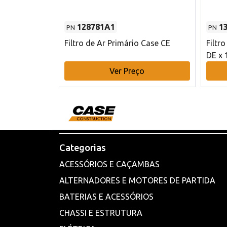
128781A1
1
PN
PN
l - 80 mm DE
Filtro de Ar Primário Case CE
Filtr
DE x 
o
Ver Preço
Categorias
ACESSÓRIOS E CAÇAMBAS
ALTERNADORES E MOTORES DE PARTIDA
BATERIAS E ACESSÓRIOS
CHASSI E ESTRUTURA