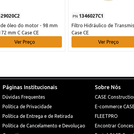
329020C2
1346027C1
PN
o de óleo do motor - 98 mm
Filtro Hidráulico de Transmi
172 mm C Case CE
Case CE
Ver Preço
Ver Preço
Páginas Institucionais
Sobre Nós
Dúvidas Frequentes
CASE Constructio
Política de Privacidade
E-commerce CAS
Política de Entrega e de Retirada
FLEETPRO
Política de Cancelamento e Devoluçao
Encontrar Conces