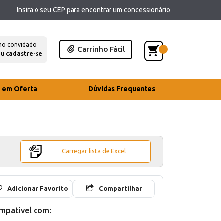
Insira o seu CEP para encontrar um concessionário
mo convidado
Carrinho Fácil
ou
cadastre-se
s em Oferta
Dúvidas Frequentes
Carregar lista de Excel
Adicionar Favorito
Compartilhar
mpativel com: