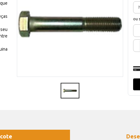
 que
eças
ou 
 seu
ntre
uina
cote
Dese