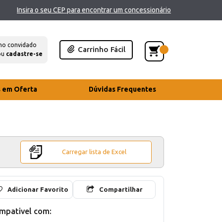
Insira o seu CEP para encontrar um concessionário
mo convidado
Carrinho Fácil
ou
cadastre-se
s em Oferta
Dúvidas Frequentes
Carregar lista de Excel
Adicionar Favorito
Compartilhar
mpativel com: