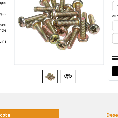
 que
eças
ou 
 seu
ntre
uina
cote
Dese