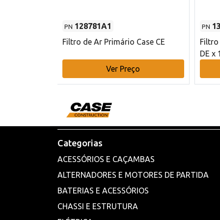
128781A1
1
PN
PN
l - 80 mm DE
Filtro de Ar Primário Case CE
Filtr
DE x 
o
Ver Preço
Categorias
ACESSÓRIOS E CAÇAMBAS
ALTERNADORES E MOTORES DE PARTIDA
BATERIAS E ACESSÓRIOS
CHASSI E ESTRUTURA