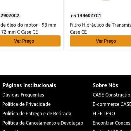
329020C2
1346027C1
PN
o de óleo do motor - 98 mm
Filtro Hidráulico de Transmi
172 mm C Case CE
Case CE
Ver Preço
Ver Preço
Páginas Institucionais
Sobre Nós
Dúvidas Frequentes
CASE Constructio
Política de Privacidade
E-commerce CAS
Política de Entrega e de Retirada
FLEETPRO
Política de Cancelamento e Devoluçao
Encontrar Conces