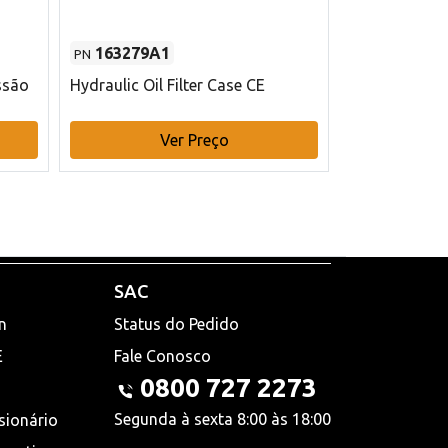
163279A1
48145970
PN
PN
ssão
Hydraulic Oil Filter Case CE
Filtro de com
x 75 mm L Ca
Ver Preço
V
SAC
n
Status do Pedido
E
Fale Conosco
0800 727 2273
Segunda à sexta 8:00 às 18:00
sionário