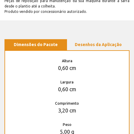
Peças de reposição para manutenção dá sua máquina durante a safra
desde o plantio até a colheita.
Produto vendido por concessionário autorizado.
Dimensões do Pacote
Desenhos da Aplicação
Altura
0,60 cm
Largura
0,60 cm
Comprimento
3,20 cm
Peso
5,00 g