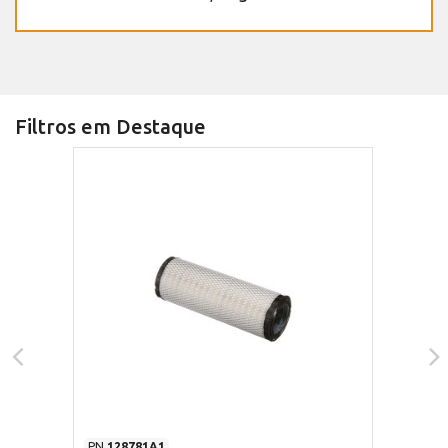
Filtros em Destaque
PN
128781A1