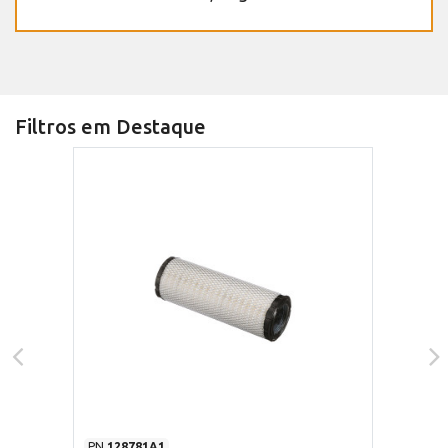
Filtros em Destaque
PN
128781A1