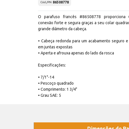
86508778
Cód./PN
O parafuso francês #86508778 proporciona
conexão forte e segura graças a seu colar quadra
grande diâmetro da cabeça.
• Cabeça redonda para um acabamento seguro e 
em juntas expostas
• Aperta e afrouxa apenas do lado da rosca
Especificações:
• 7/1"-14
• Pescoço quadrado
• Comprimento: 1 3/4"
• Grau SAE: 5
Dimensões do Pa