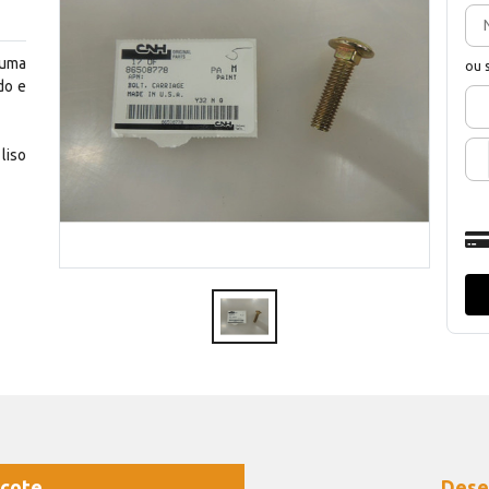
 uma
ou 
do e
liso
cote
Dese