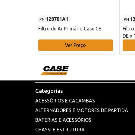
128781A1
1
PN
PN
l - 80 mm DE
Filtro de Ar Primário Case CE
Filtr
DE x 
o
Ver Preço
Categorias
ACESSÓRIOS E CAÇAMBAS
ALTERNADORES E MOTORES DE PARTIDA
BATERIAS E ACESSÓRIOS
CHASSI E ESTRUTURA