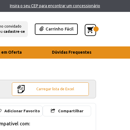
Insira o seu CEP para encontrar um concessionário
mo convidado
Carrinho Fácil
ou
cadastre-se
s em Oferta
Dúvidas Frequentes
Carregar lista de Excel
Adicionar Favorito
Compartilhar
mpativel com: