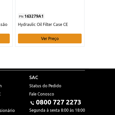
163279A1
48145970
PN
PN
ssão
Hydraulic Oil Filter Case CE
Filtro de com
x 75 mm L Ca
Ver Preço
V
SAC
n
Status do Pedido
E
Fale Conosco
0800 727 2273
Segunda à sexta 8:00 às 18:00
sionário