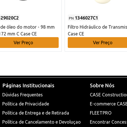
329020C2
1346027C1
PN
o de óleo do motor - 98 mm
Filtro Hidráulico de Transmi
172 mm C Case CE
Case CE
Ver Preço
Ver Preço
Páginas Institucionais
Sobre Nós
Dúvidas Frequentes
CASE Constructio
Política de Privacidade
E-commerce CAS
Política de Entrega e de Retirada
FLEETPRO
Política de Cancelamento e Devoluçao
Encontrar Conces