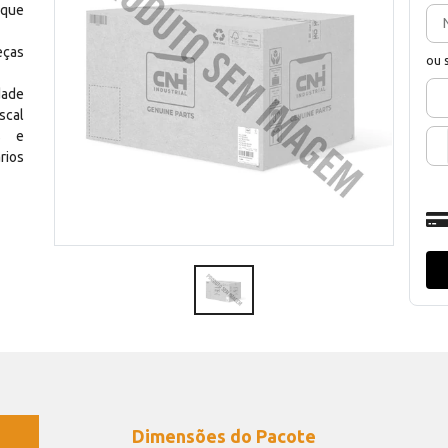
 que
eças
ou 
dade
scal
os e
rios
Dimensões do Pacote