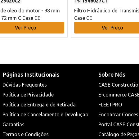
329020C2
1346027C1
PN
o de óleo do motor - 98 mm
Filtro Hidráulico de Transmi
172 mm C Case CE
Case CE
Ver Preço
Ver Preço
Páginas Institucionais
Sobre Nós
Dúvidas Frequentes
CASE Constructio
Política de Privacidade
E-commerce CAS
Política de Entrega e de Retirada
FLEETPRO
Política de Cancelamento e Devoluçao
Encontrar Conces
Garantias
Portal CASE Cons
Termos e Condições
Catálogo de Peça