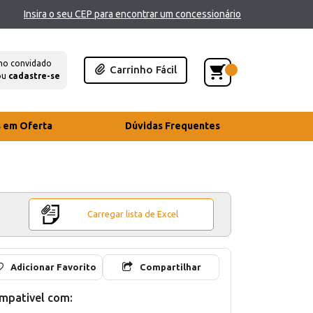
Insira o seu CEP para encontrar um concessionário
mo convidado
Carrinho Fácil
ou
cadastre-se
s em Oferta
Dúvidas Frequentes
Carregar lista de Excel
Adicionar Favorito
Compartilhar
mpativel com: