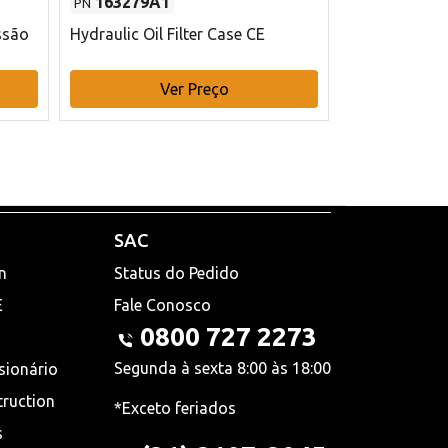
163279A1
48145970
PN
PN
ssão
Hydraulic Oil Filter Case CE
Filtro de com
x 75 mm L Ca
Ver Preço
V
SAC
n
Status do Pedido
E
Fale Conosco
0800 727 2273
Segunda à sexta 8:00 às 18:00
sionário
truction
*Exceto feriados
s