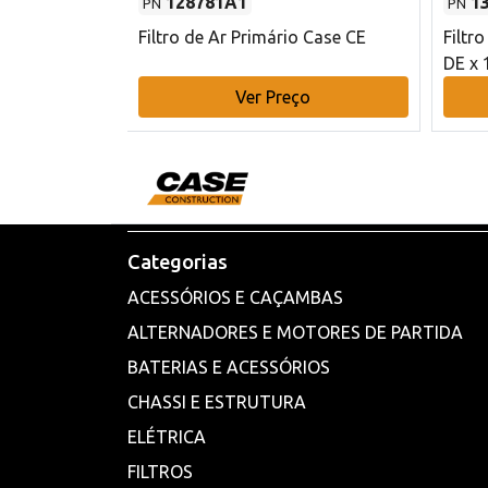
128781A1
1
PN
PN
l - 80 mm DE
Filtro de Ar Primário Case CE
Filtr
DE x 
o
Ver Preço
Categorias
ACESSÓRIOS E CAÇAMBAS
ALTERNADORES E MOTORES DE PARTIDA
BATERIAS E ACESSÓRIOS
CHASSI E ESTRUTURA
ELÉTRICA
FILTROS