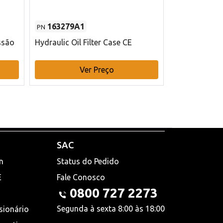
163279A1
48145970
PN
PN
ssão
Hydraulic Oil Filter Case CE
Filtro de com
x 75 mm L Ca
Ver Preço
V
SAC
n
Status do Pedido
E
Fale Conosco
0800 727 2273
Segunda à sexta 8:00 às 18:00
sionário