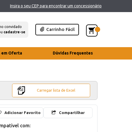
Insira o seu CEP para encontrar um concessionário
mo convidado
Carrinho Fácil
ou
cadastre-se
s em Oferta
Dúvidas Frequentes
Carregar lista de Excel
Adicionar Favorito
Compartilhar
mpativel com: