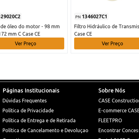
329020C2
1346027C1
PN
o de óleo do motor - 98 mm
Filtro Hidráulico de Transmi
172 mm C Case CE
Case CE
Ver Preço
Ver Preço
Páginas Institucionais
Sobre Nós
Dúvidas Frequentes
CASE Constructio
Política de Privacidade
E-commerce CAS
Política de Entrega e de Retirada
FLEETPRO
Política de Cancelamento e Devoluçao
Encontrar Conces