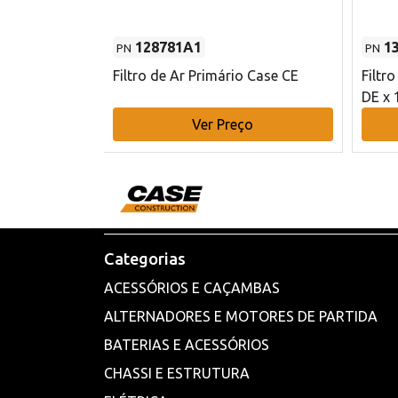
128781A1
1
PN
PN
l - 80 mm DE
Filtro de Ar Primário Case CE
Filtr
DE x 
o
Ver Preço
Categorias
ACESSÓRIOS E CAÇAMBAS
ALTERNADORES E MOTORES DE PARTIDA
BATERIAS E ACESSÓRIOS
CHASSI E ESTRUTURA