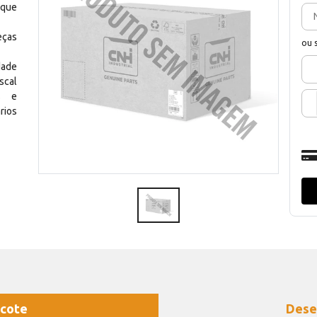
 que
eças
ou 
dade
scal
os e
rios
cote
Dese