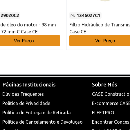
329020C2
1346027C1
PN
o de óleo do motor - 98 mm
Filtro Hidráulico de Transmi
172 mm C Case CE
Case CE
Ver Preço
Ver Preço
Páginas Institucionais
Sobre Nós
Dúvidas Frequentes
CASE Constructio
Política de Privacidade
E-commerce CAS
Política de Entrega e de Retirada
FLEETPRO
Política de Cancelamento e Devoluçao
Encontrar Conces