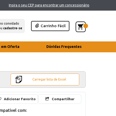
Insira o seu CEP para encontrar um concessionário
mo convidado
Carrinho Fácil
ou
cadastre-se
s em Oferta
Dúvidas Frequentes
Carregar lista de Excel
Adicionar Favorito
Compartilhar
mpativel com: