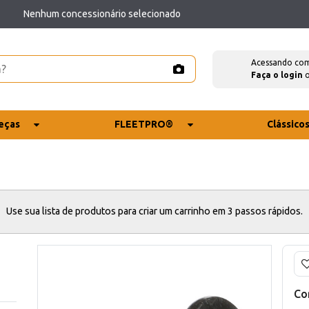
Nenhum concessionário selecionado
Acessando co
Faça o login
eças
FLEETPRO®
Clássico
Use sua lista de produtos para criar um carrinho em 3 passos rápidos.
Co