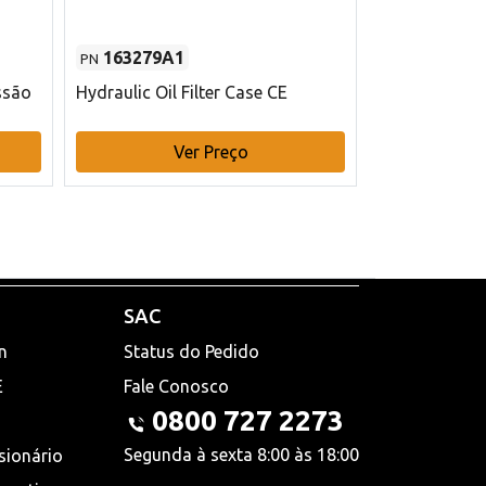
163279A1
48145970
PN
PN
ssão
Hydraulic Oil Filter Case CE
Filtro de com
x 75 mm L Ca
Ver Preço
V
SAC
n
Status do Pedido
E
Fale Conosco
0800 727 2273
Segunda à sexta 8:00 às 18:00
sionário