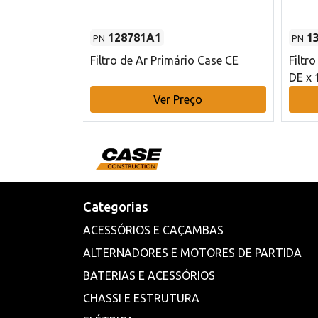
128781A1
1
PN
PN
l - 80 mm DE
Filtro de Ar Primário Case CE
Filtr
DE x 
o
Ver Preço
Categorias
ACESSÓRIOS E CAÇAMBAS
ALTERNADORES E MOTORES DE PARTIDA
BATERIAS E ACESSÓRIOS
CHASSI E ESTRUTURA