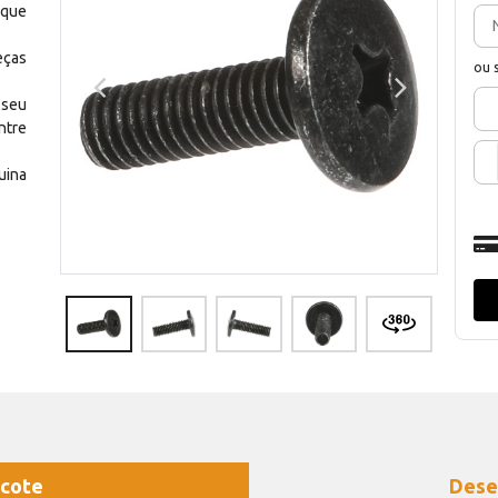
 que
eças
ou 
 seu
ntre
uina
cote
Dese