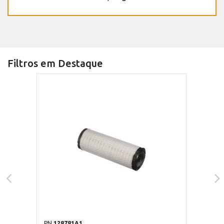
Filtros em Destaque
PN
128781A1