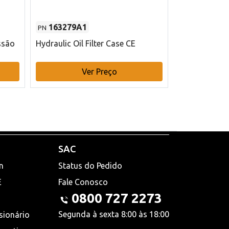
163279A1
48145970
PN
PN
ssão
Hydraulic Oil Filter Case CE
Filtro de com
x 75 mm L Ca
Ver Preço
V
SAC
n
Status do Pedido
E
Fale Conosco
0800 727 2273
Segunda à sexta 8:00 às 18:00
sionário