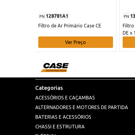
128781A1
1
PN
PN
l - 80 mm DE
Filtro de Ar Primário Case CE
Filtr
DE x 
o
Ver Preço
Categorias
ACESSÓRIOS E CAÇAMBAS
ALTERNADORES E MOTORES DE PARTIDA
BATERIAS E ACESSÓRIOS
CHASSI E ESTRUTURA