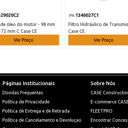
329020C2
1346027C1
PN
o de óleo do motor - 98 mm
Filtro Hidráulico de Transmi
172 mm C Case CE
Case CE
Ver Preço
Ver Preço
Páginas Institucionais
Sobre Nós
Dúvidas Frequentes
CASE Constructio
Política de Privacidade
E-commerce CAS
Política de Entrega e de Retirada
FLEETPRO
Política de Cancelamento e Devoluçao
Encontrar Conces