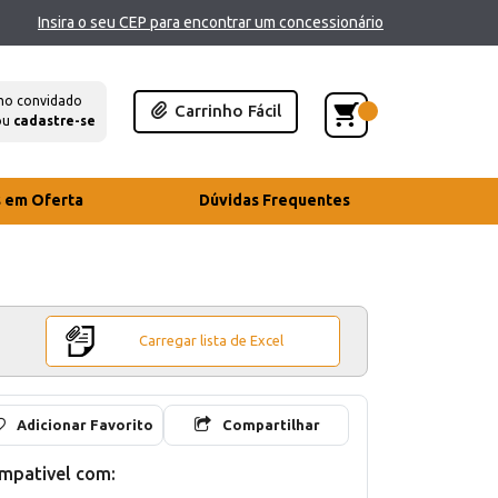
Insira o seu CEP para encontrar um concessionário
mo convidado
Carrinho Fácil
ou
cadastre-se
s em Oferta
Dúvidas Frequentes
Carregar lista de Excel
Adicionar Favorito
Compartilhar
mpativel com: