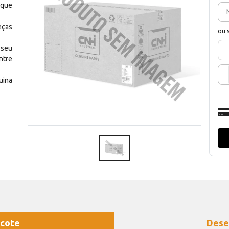
 que
eças
ou 
 seu
ntre
uina
cote
Dese