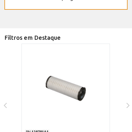
Filtros em Destaque
PN
128781A1