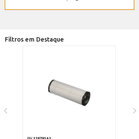
Filtros em Destaque
PN
128781A1